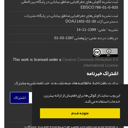
ثبت نشریه کاوش های جغرافیایی مناطق بیابانی در پایگاه بین المللی
EBSCO
786-01-0-920
ثبت نشریه کاوش‌های جغرافیایی مناطق بیابانی در پایگاه نشریات
دسترسی آزاد DOAJ
1402-02-30
نشریه "علمی"
1399-11-14
دریافت درجه علمی-پژوهشی
1397-03-01
This work is licensed under a
Creative Commons Attribution 4.0
.
International License
اشتراک خبرنامه
برای دریافت اخبار و اطلاعیه های مهم نشریه در خبرنامه نشریه مشترک
شوید.
این وب سایت از کوکی ها برای اطمینان از ارائه بهترین
اشتراک
خدمات استفاده می کند.
متوجه شدم
© سامانه مدیریت نشریات علمی.
طراحی و پیاده سازی از
سیناوب