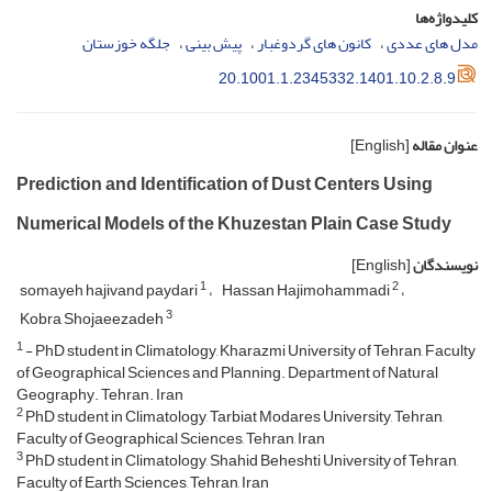
کلیدواژه‌ها
مدل های عددی
کانون های گردوغبار
پیش بینی
جلگه خوزستان
20.1001.1.2345332.1401.10.2.8.9
عنوان مقاله
[English]
Prediction and Identification of Dust Centers Using
Numerical Models of the Khuzestan Plain Case Study
نویسندگان
[English]
1
2
somayeh hajivand paydari
Hassan Hajimohammadi
3
Kobra Shojaeezadeh
1
- PhD student in Climatology, Kharazmi University of Tehran, Faculty
of Geographical Sciences and Planning. Department of Natural
Geography. Tehran. Iran
2
PhD student in Climatology, Tarbiat Modares University, Tehran,
Faculty of Geographical Sciences, Tehran, Iran
3
PhD student in Climatology, Shahid Beheshti University of Tehran,
Faculty of Earth Sciences, Tehran, Iran