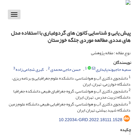
Toggle
vigation
پیش یابی و شناسایی کانون های گردوغباری با استفاده مدل
های عددی مطالعه موردی جلگه خوزستان
نوع مقاله : مقاله پژوهشی
نویسندگان
3
2
1
سمیه حاجیوندپایداری
حسن حاجی محمدی
کبری شجاعی زاده
1
دانشجوی دکتری آب و هواشناسی، دانشکده علوم جغرافیایی و برنامه ریزی،
دانشگاه خوارزمی، تهران، ایران
2
دانشجوی دکتری آب و هواشناسی، گروه جغرافیای طبیعی دانشکده جغرافیا
دانشگاه تربیت مدرس. تهران.ایران
3
دانشجوی دکتری آب و هواشناسی، گروه جغرافیایی طبیعی دانشگاه علوم زمین
دانشگاه شهید بهشتی.تهران.ایران
10.22034/GRD.2022.18111.1528
چکیده