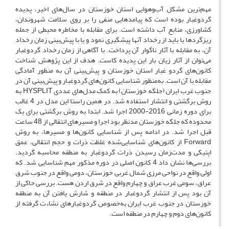
مهم‌ترین مشکل آب‌وهوایی استان خوزستان در سال‌های اخیر، پدیده
گردوغبار بوده است که پیامدهایی منفی را بر روی سلامت شهروندان،
کشاورزی، منابع آب داشته است. برای مقابله با مخاطره محیطی از جمله
ریزگردها یا باید از رخداد آنها پیشگیری نمود و یا با پیش‌بینی زمان رخداد
آن، به مقابله با آثار ناگوار آن پرداخت. با آگاهی از زمان رخداد گردوغبار
می‌توان از آثار زیان بار این پدیده کاست. هدف از این پژوهش شناخت
کانون‌های گردو غبار استان خوزستان و پیش‌بینی آن به منظور آمادگی
مقابله با آن است. به‌منظور شناسایی کانون‌های گردوغبار و پیش‌بینی آن در
جنوب غرب ایران (جلگه خوزستان) به کمک مدل‌های عددی HYSPLIT به
روش برگشتی و انتشار استفاده شد. در همین راستا این مدل در 4 غالب
برای دوره زمانی 2016-2000 اجرا شد. ابتدا به روش برگشتی برای یک
محدوده که جلگه خوزستان مدنظر بود اجرا و مسیرهای انتقالی از 48 ساعت
قبل اجرا شد. در ادامه پس از شناسایی کانون‌ها و مسیرها، به روش
Forward از کانون‌های شناسایی‌شده غلظت ذرات و حجم انتقالی، عمق
اپتیکی و مدت‌زمان رسیدن ذرات گردوغبار به منطقه محاسبه گردید.
بررسی‌ها نشان داد 4 کانون اصلی در دوره مذکور مهم شناسایی شد. که
اولی واقع در نواحی مرزی شمال غربی خوزستان، دومی واقع در جنوب شرق
عراق، سومی غرب عراق و چهارم واقع در شرق اردن هست. بررسی حاکی از
آن بود پس از انتشار گردوغبار در منطقه و شارش یافتن آن به منطقه
خوزستان در جنوب غرب ایران به‌خصوص گردوغبارهای نشاءت گرفته از
کانون‌های دوم و چهارم در منطقه است.