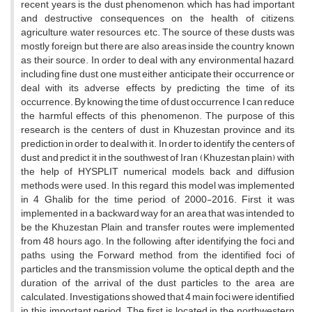
recent years is the dust phenomenon, which has had important
and destructive consequences on the health of citizens,
agriculture, water resources, etc. The source of these dusts was
mostly foreign, but there are also areas inside the country known
as their source. In order to deal with any environmental hazard,
including fine dust, one must either anticipate their occurrence or
deal with its adverse effects by predicting the time of its
occurrence. By knowing the time of dust occurrence, I can reduce
the harmful effects of this phenomenon. The purpose of this
research is the centers of dust in Khuzestan province and its
prediction in order to deal with it. In order to identify the centers of
dust and predict it in the southwest of Iran (Khuzestan plain) with
the help of HYSPLIT numerical models, back and diffusion
methods were used. In this regard, this model was implemented
in 4 Ghalib for the time period of 2000-2016. First, it was
implemented in a backward way for an area that was intended to
be the Khuzestan Plain, and transfer routes were implemented
from 48 hours ago. In the following, after identifying the foci and
paths, using the Forward method, from the identified foci of
particles and the transmission volume, the optical depth and the
duration of the arrival of the dust particles to the area are
calculated. Investigations showed that 4 main foci were identified
in this important period. The first is located in the northwestern