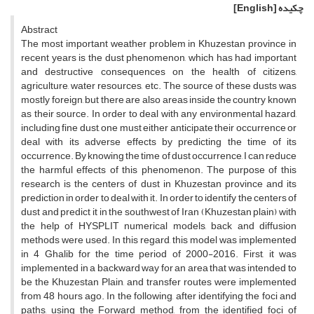
چکیده
[English]
Abstract
The most important weather problem in Khuzestan province in
recent years is the dust phenomenon, which has had important
and destructive consequences on the health of citizens,
agriculture, water resources, etc. The source of these dusts was
mostly foreign, but there are also areas inside the country known
as their source. In order to deal with any environmental hazard,
including fine dust, one must either anticipate their occurrence or
deal with its adverse effects by predicting the time of its
occurrence. By knowing the time of dust occurrence, I can reduce
the harmful effects of this phenomenon. The purpose of this
research is the centers of dust in Khuzestan province and its
prediction in order to deal with it. In order to identify the centers of
dust and predict it in the southwest of Iran (Khuzestan plain) with
the help of HYSPLIT numerical models, back and diffusion
methods were used. In this regard, this model was implemented
in 4 Ghalib for the time period of 2000-2016. First, it was
implemented in a backward way for an area that was intended to
be the Khuzestan Plain, and transfer routes were implemented
from 48 hours ago. In the following, after identifying the foci and
paths, using the Forward method, from the identified foci of