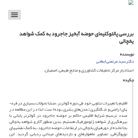
Toggle
vigation
بررسی پالئوکلیمای حوضه آبخیز جاجرود به کمک شواهد
یخچالی
نویسنده
دکترسید مرتضی ابطحی
استادیار مرکز تحقیقات کشاورزی و منابع طبیعی، اصفهان،
چکیده
اقلیم با تغییرات تناوبی خود طی دوره کواترنر، منشا تحولات بسیاری در فرم­
های اراضی و شکل­گیری تمدن‌های بشری بوده است؛ لذا در این مطالعه در
صدد ترسیم شرایط اقلیمی حاکم بر حوضه جاجرود در کواترنر پایانی با
بهره­گیری از شواهد ژئومورفیک هستیم. بدین منظور آثار و شواهد یخچالی
بجا مانده از دوره­های یخچالی در ارتفاعات حوضه جاجرود، به کمک نقشه­های
توپوگرافی، تصاویر ماهواره­ای و بازدید­های میدانی ردیابی گردید. این