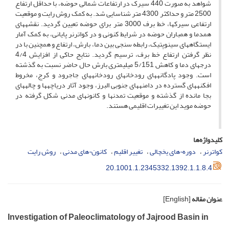
شواهد به صورت 440 سیرک در ارتفاعات شمالی حوضه، با حداقل ارتفاع
2500 متر و حداکثر 4300 متر شناسایی شد. به کمک روش رایت و موقعیت
ارتفاعی سیرک­ها، خط برف 3000 متر برای حوضه تعیین گردید. نقشه­های
همدما و همباران حوضه در شرایط کنونی و در کواترنر پایانی، به کمک آمار
ایستگاه­های سینوپتیک، رابطه سنجی بین دما، بارش، ارتفاع و همچنین با در
نظر گرفتن ارتفاع خط برف، ترسیم گردید. نتایج حاکی از افزایش 4/4
درجه­ای دما و کاهش 5/151 میلیمتری بارش حال حاضر نسبت به گذشته
است. وجود پادگانه­های رودخانه­ای رودخانه­های جاجرود و کرج، مخروط
افکنه­های گسترده در دامنه­های جنوبی البرز، وجود آثار دریاچه­ها و چاله­های
بجا مانده از گذشته و موقعیت تمدن­ها و کانون­های مدنی شکل گرفته در
حوضه موید این تغییرات اقلیمی هستند.
کلیدواژه‌ها
کواترنر
دوره¬های یخچالی
تغییر اقلیم
کانون¬های مدنی
روش رایت
20.1001.1.2345332.1392.1.1.8.4
عنوان مقاله
[English]
Investigation of Paleoclimatology of Jajrood Basin in