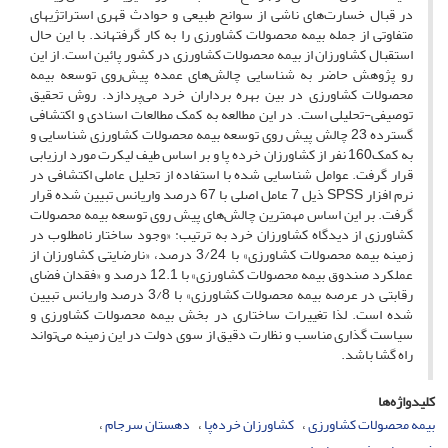
در قبال خسارت‌های ناشی از سوانح طبیعی و حوادث قهری استراتژی­های
متفاوتی از جمله بیمه محصولات کشاورزی را به کار گرفته­اند. با این حال
استقبال کشاورزان از بیمه محصولات کشاورزی در کشور پائین است. از این
رو پژوهش حاضر به شناسایی چالش‌های عمده پیش‌روی توسعه بیمه
محصولات کشاورزی در بین بهره برداران خرد می‌پردازد. روش تحقیق
توصیفی-تحلیلی است. در این مطالعه به کمک مطالعات اسنادی و اکتشافی
گسترده 23 چالش پیش روی توسعه بیمه محصولات کشاورزی شناسایی و
به کمک160 نفر از کشاورزان خرده پا و بر اساس طیف لیکرت مورد ارزیابی
قرار گرفت. عوامل شناسایی شده با استفاده از تحلیل عاملی اکتشافی در
نرم افزار SPSS ذیل 7 عامل اصلی با 67 درصد واریانس تبیین شده قرار
گرفت. بر این اساس مهمترین چالش‌های پیش روی توسعه بیمه محصولات
کشاورزی از دیدگاه کشاورزان خرد به ترتیب: «وجود ساختار نامطلوب در
زمینه بیمه محصولات کشاورزی» با 3/24 درصد، «نارضایتی کشاورزان از
عملکرد صندوق بیمه محصولات کشاورزی» با 12.1 درصد و «فقدان فضای
رقابتی در عرصه بیمه محصولات کشاورزی» با 3/8 درصد واریانس تبیین
شده است. لذا تغییرات ساختاری در بخش بیمه محصولات کشاورزی و
سیاست گذاری مناسب و نظارت دقیق از سوی دولت در این زمینه می‌تواند
راه گشا باشد.
کلیدواژه‌ها
بیمه محصولات کشاورزی
کشاورزان خرده‌پا
دهستان سرجام