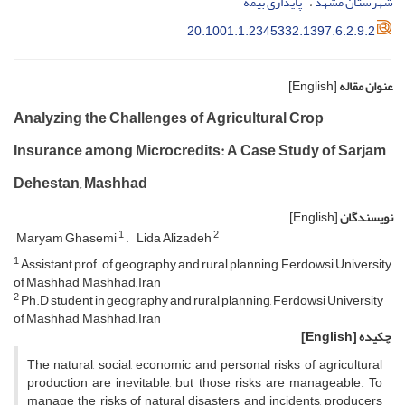
شهرستان مشهد
پایداری بیمه
20.1001.1.2345332.1397.6.2.9.2
عنوان مقاله
[English]
Analyzing the Challenges of Agricultural Crop
Insurance among Microcredits: A Case Study of Sarjam
Dehestan, Mashhad
نویسندگان
[English]
1
2
Maryam Ghasemi
Lida Alizadeh
1
Assistant prof. of geography and rural planning, Ferdowsi University
of Mashhad, Mashhad, Iran
2
Ph.D student in geography and rural planning, Ferdowsi University
of Mashhad, Mashhad, Iran
چکیده
[English]
The natural, social, economic and personal risks of agricultural
production are inevitable, but those risks are manageable. To
manage the risks of natural disasters and incidents, producers