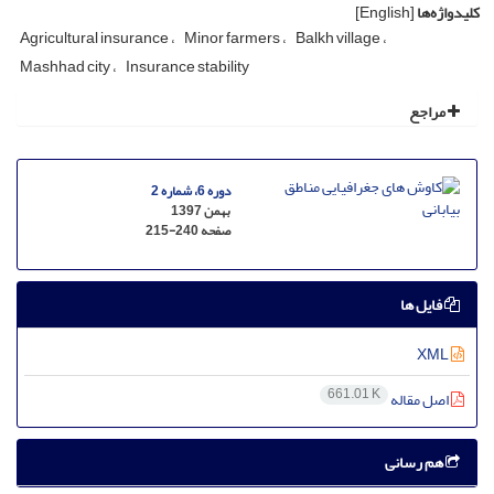
کلیدواژه‌ها
[English]
Agricultural insurance
Minor farmers
Balkh village
Mashhad city
Insurance stability
مراجع
دوره 6، شماره 2
بهمن 1397
صفحه
215-240
فایل ها
XML
661.01 K
اصل مقاله
هم رسانی